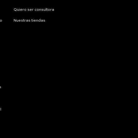
Quiero ser consultora
ío
Nuestras tiendas
s
l