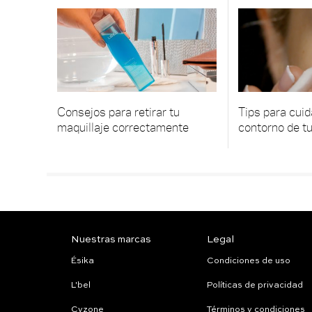
Consejos para retirar tu
Tips para cuida
maquillaje correctamente
contorno de tu
Nuestras marcas
Legal
Ésika
Condiciones de uso
L'bel
Políticas de privacidad
Cyzone
Términos y condiciones