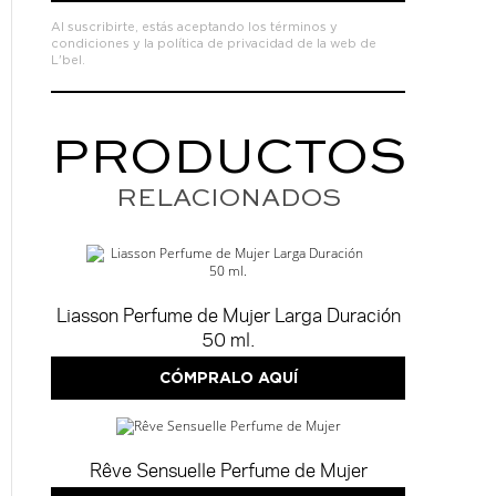
Al suscribirte, estás aceptando los
términos y
condiciones
y la
política de privacidad de la web de
L'bel.
PRODUCTOS
RELACIONADOS
Liasson Perfume de Mujer Larga Duración
50 ml.
CÓMPRALO AQUÍ
Rêve Sensuelle Perfume de Mujer