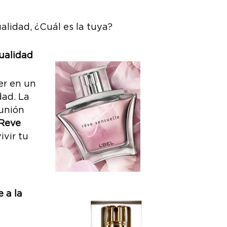
ualidad, ¿Cuál es la tuya?
ualidad
er en un
dad. La
 unión
Reve
ivir tu
 a la