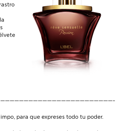
rastro
la
s
élvete
————————————————————————–
Olimpo, para que expreses todo tu poder.