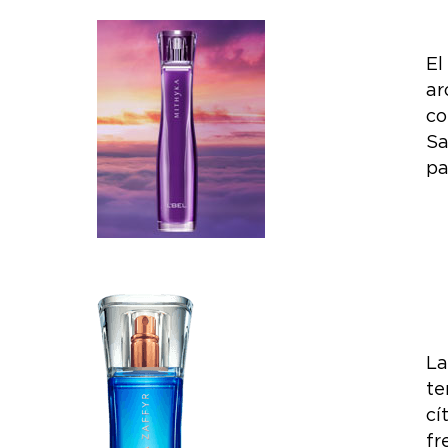
El
ar
co
Sa
pa
La
te
cí
fr