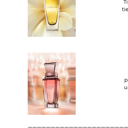
Ti
ti
p
u
——————————————————————