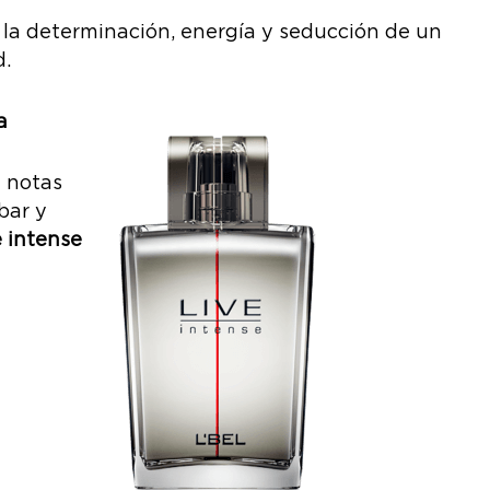
 la determinación, energía y seducción de un
d.
a
 notas
bar y
e intense