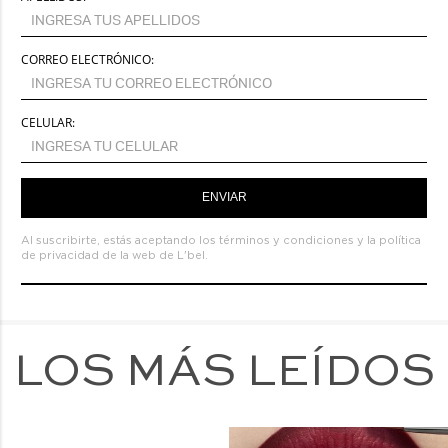
CORREO ELECTRÓNICO:
CELULAR:
ENVIAR
Al suscribirte, estás aceptando los
términos y condiciones
y la
política
de privacidad de la web de L'bel.
LOS MÁS LEÍDOS