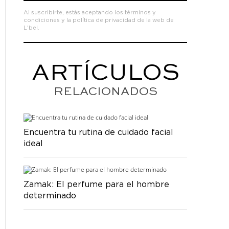
Al suscribirte, estás aceptando los
términos y
condiciones
y la
política de privacidad de la web de
L'bel.
ARTÍCULOS
RELACIONADOS
Encuentra tu rutina de cuidado facial
ideal
Zamak: El perfume para el hombre
determinado