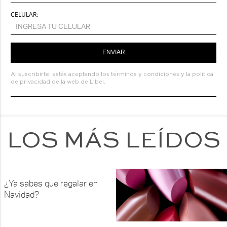
CELULAR:
ENVIAR
Al suscribirte, estás aceptando los
términos y condiciones
y la
política
de privacidad de la web de L'bel.
LOS MÁS LEÍDOS
¿Ya sabes que regalar en
Navidad?