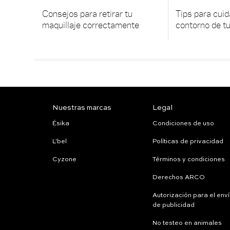
Consejos para retirar tu
Tips para cuida
maquillaje correctamente
contorno de tu
Nuestras marcas
Legal
Ésika
Condiciones de uso
L'bel
Políticas de privacidad
Cyzone
Términos y condiciones
Derechos ARCO
Autorización para el env
de publicidad
No testeo en animales