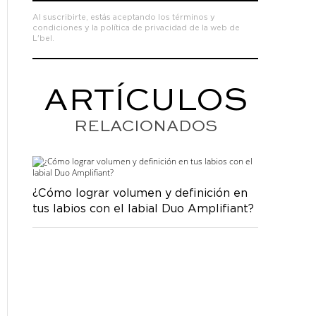
Al suscribirte, estás aceptando los
términos y
condiciones
y la
política de privacidad de la web de
L'bel.
ARTÍCULOS
RELACIONADOS
¿Cómo lograr volumen y definición en
tus labios con el labial Duo Amplifiant?