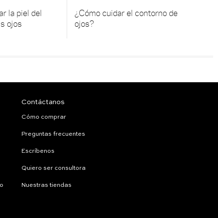
r la piel del
¿Cómo cuidar el contorno de
s ojos
ojos?
Contáctanos
Cómo comprar
Preguntas frecuentes
Escríbenos
Quiero ser consultora
ío
Nuestras tiendas