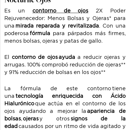
Es un
contorno de ojos
2X Poder
Rejuvenecedor: Menos Bolsas y Ojeras* para
una
mirada reparada y revitalizada
. Con una
poderosa
fórmula
para párpados más firmes,
menos bolsas, ojeras y patas de gallo.
El
contorno de ojos ayuda
a reducir ojeras y
arrugas
. 100% comprobó reducción de ojeras**
y 91% reducción de bolsas en los ojos**
La fórmula de este contorno tiene
una
tecnología enriquecida con Ácido
Hialurónico
que actúa en el contorno de los
ojos ayudando a mejorar la
apariencia de
bolsas
,
ojeras
y otros
signos de la
edad
causados
por un ritmo de vida agitado y