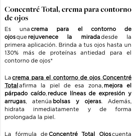
Concentré Total, crema para contorno
de ojos
Es una
crema para el contorno de
ojos
que
rejuvenece la mirada
desde la
primera aplicación.
Brinda a tus ojos hasta un
130% más de proteínas antiedad para el
contorno de ojos*
La
crema para el contorno de ojos Concentré
Total
afirma la piel de esa zona,
mejora el
párpado caído
,
reduce líneas de expresión y
arrugas
, atenúa
bolsas y ojeras
. Además,
hidrata inmediatamente y de forma
prolongada la piel.
La fórmula de
Concentré Total Ojos
cuenta