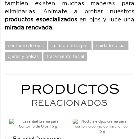
también existen muchas maneras para
eliminarlas. Anímate a probar nuestros
productos especializados
en ojos y luce una
mirada renovada
.
contorno de ojos
cuidado de la piel
cuidado facial
ojeras y bolsas
tratamiento facial
PRODUCTOS
RELACIONADOS
jos
Essential Crema para