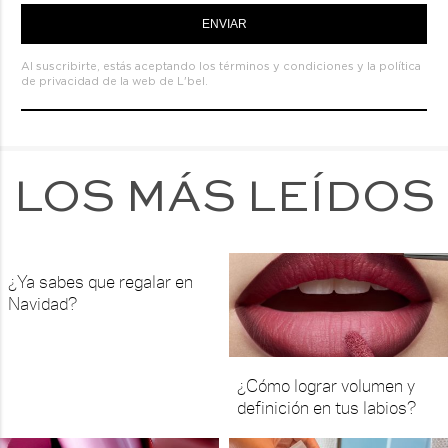
ENVIAR
Al suscribirte, estás aceptando los
términos y condiciones
y la
política
de privacidad de la web de L'bel.
LOS MÁS LEÍDOS
¿Ya sabes que regalar en
Navidad?
¿Cómo lograr volumen y
definición en tus labios?