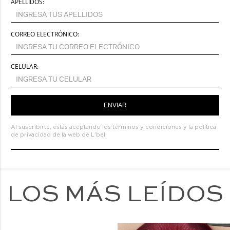
APELLIDOS:
CORREO ELECTRÓNICO:
CELULAR:
ENVIAR
Al suscribirte, estás aceptando los
términos y condiciones
y la
política
de privacidad de la web de L'bel.
LOS MÁS LEÍDOS