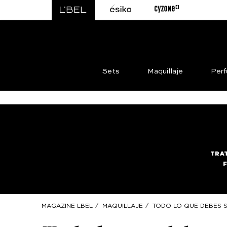
Sets
Maquillaje
Per
TRA
MAGAZINE LBEL
/
MAQUILLAJE
/
TODO LO QUE DEBES S