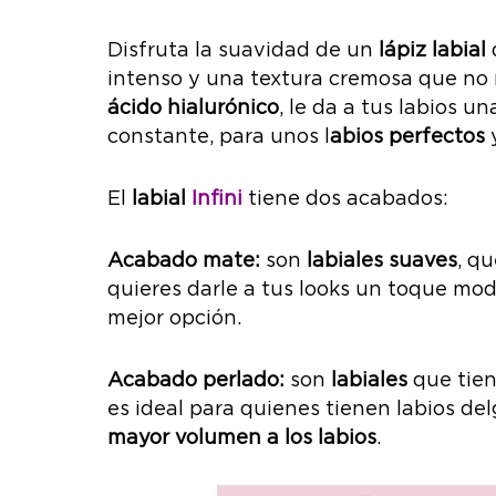
Disfruta la suavidad de un
lápiz labial
intenso y una textura cremosa que no r
ácido hialurónico
, le da a tus labios u
constante, para unos l
abios perfectos
y
El
labial
Infini
tiene dos acabados:
Acabado mate:
son
labiales suaves
, qu
quieres darle a tus looks un toque mode
mejor opción.
Acabado perlado:
son
labiales
que tien
es ideal para quienes tienen labios de
mayor volumen a los labios
.