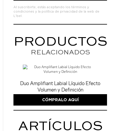
Al suscribirte, estás aceptando los
términos y
condiciones
y la
política de privacidad de la web de
L'bel.
PRODUCTOS
RELACIONADOS
Duo Amplifiant Labial Líquido Efecto
Volumen y Definición
CÓMPRALO AQUÍ
ARTÍCULOS