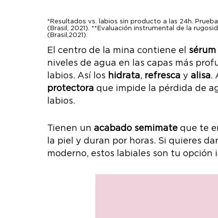
*Resultados vs. labios sin producto a las 24h. Prue
(Brasil, 2021). **Evaluación instrumental de la rugo
(Brasil,2021).
El centro de la mina contiene el
séru
niveles de agua en las capas más profu
labios. Así los
hidrata
,
refresca
y
alisa
.
protectora
que impide la pérdida de ag
labios.
Tienen un
a
cabado semimate
que te e
la piel y duran por horas. Si quieres da
moderno, estos labiales son tu opción i