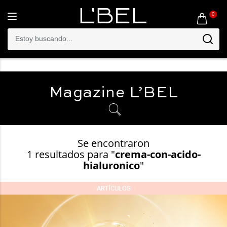
0
Toggle
navigation
Magazine
L’BEL
Se encontraron
1 resultados para "
crema-con-acido-
hialuronico
"
ARTÍCULOS