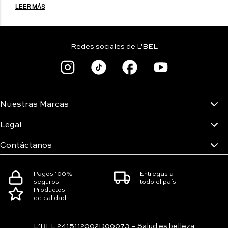
LEER MÁS
Redes sociales de L'BEL
Nuestras Marcas
Legal
Contáctanos
Pagos 100%
Entregas a
seguros
todo el país
Productos
de calidad
L’BEL 2415112002D00073 – Salud es belleza