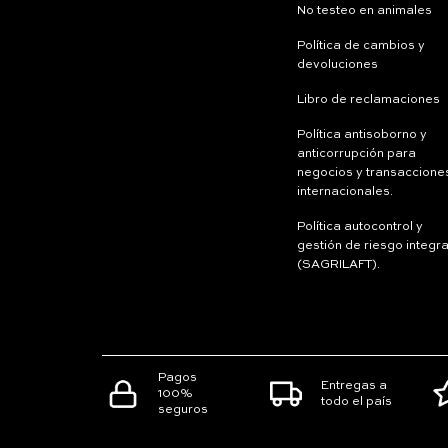
No testeo en animales
Política de cambios y
devoluciones
Libro de reclamaciones
Política antisoborno y
anticorrupción para
negocios y transaccione
internacionales.
Política autocontrol y
gestión de riesgo integra
(SAGRILAFT).
Pagos
Entregas a
100%
todo el país
seguros