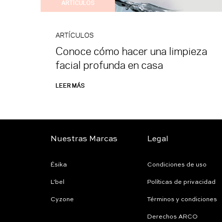
ARTÍCULOS
ARTÍCULOS
Conoce cómo hacer una limpieza
facial profunda en casa
LEER MÁS
Nuestras Marcas
Legal
Ésika
Condiciones de uso
L'bel
Políticas de privacidad
Cyzone
Términos y condiciones
Derechos ARCO