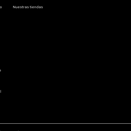
ío
Nuestras tiendas
s
l