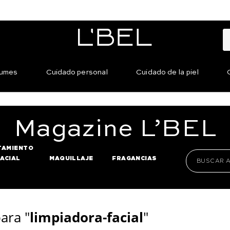
fumes
Cuidado personal
Cuidado de la piel
Magazine
L’BEL
TAMIENTO
FACIAL
MAQUILLAJE
FRAGANCIAS
ara "
limpiadora-facial
"