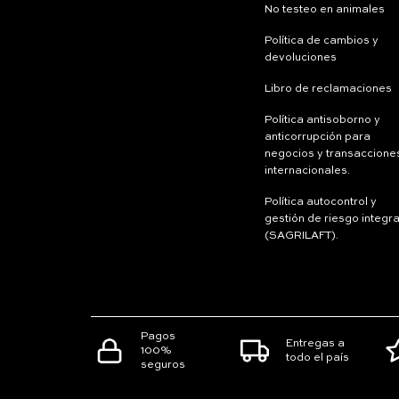
No testeo en animales
Política de cambios y
devoluciones
Libro de reclamaciones
Política antisoborno y
anticorrupción para
negocios y transaccione
internacionales.
Política autocontrol y
gestión de riesgo integra
(SAGRILAFT).
Pagos
Entregas a
100%
todo el país
seguros