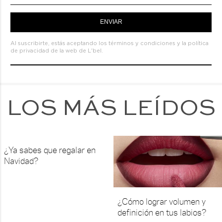
ENVIAR
Al suscribirte, estás aceptando los
términos y condiciones
y la
política
de privacidad de la web de L'bel.
LOS MÁS LEÍDOS
¿Ya sabes que regalar en
Navidad?
¿Cómo lograr volumen y
definición en tus labios?