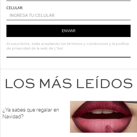
CELULAR:
ENVIAR
Al suscribirte, estás aceptando los
términos y condiciones
y la
política
de privacidad de la web de L'bel.
LOS MÁS LEÍDOS
¿Ya sabes que regalar en
Navidad?