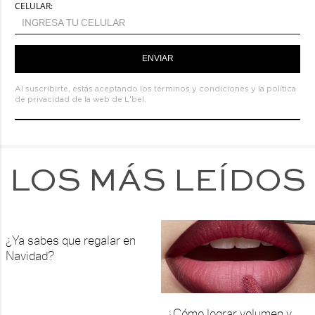
CELULAR:
ENVIAR
Al suscribirte, estás aceptando los
términos y condiciones
y la
política
de privacidad de la web de L'bel.
LOS MÁS LEÍDOS
¿Ya sabes que regalar en
Navidad?
¿Cómo lograr volumen y