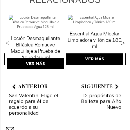
RELACIONADOS
Essential Agua Micelar
Loción Desmaquillante
g
Limpiadora y Tónica 180
<
>
Bifásica Remueve
ml
Maquillaje a Prueba de
Agua 125 ml
VER MÁS
VER MÁS
ANTERIOR
SIGUIENTE
San Valentín: Elige el
12 propósitos de
regalo para él de
Belleza para Año
acuerdo a su
Nuevo
personalidad