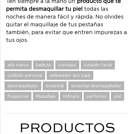
Ten siempre a la mano un
producto que te
permita desmaquillar tu piel
todas las
noches de manera fácil y rápida. No olvides
quitar el maquillaje de tus pestañas
también, para evitar que entren impurezas a
tus ojos.
año nuevo
belleza
consejos
cuidado facial
cuidado personal
delineador duo kajal
desmaquillador
essential
essential desmaquillador
fragancias
Maquillaje
mithyka
perfumes
piel
PRODUCTOS