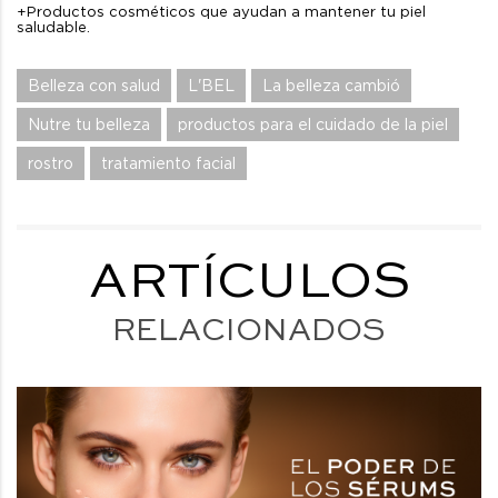
+Productos cosméticos que ayudan a mantener tu piel
saludable.
Belleza con salud
L'BEL
La belleza cambió
Nutre tu belleza
productos para el cuidado de la piel
rostro
tratamiento facial
ARTÍCULOS
RELACIONADOS