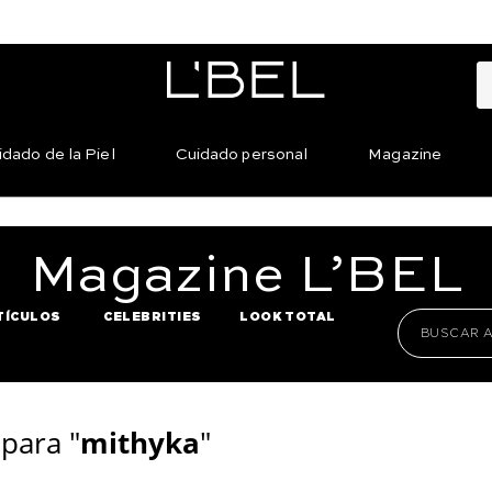
idado de la Piel
Cuidado personal
Magazine
Magazine
L’BEL
TÍCULOS
CELEBRITIES
LOOK TOTAL
para "
mithyka
"