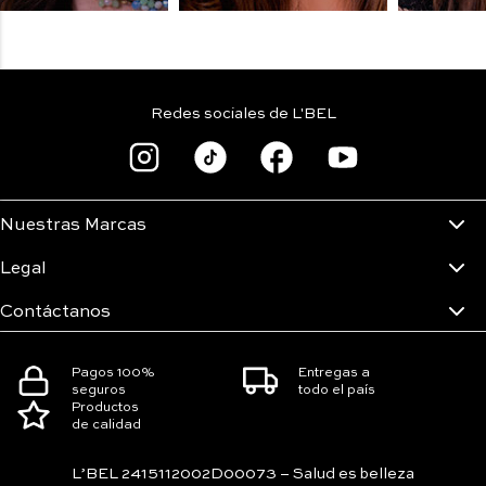
Redes sociales de L'BEL
Nuestras Marcas
o Nuevo:
Maquillaje natural
Ojos a
Legal
quillaje ojos
noche en tonos
azul in
ateado intenso
coral
fiesta
Contáctanos
TZI CERVANTES
MYTZI CERVANTES
MYTZI CE
Pagos 100%
Entregas a
seguros
todo el país
Productos
de calidad
L’BEL 2415112002D00073 – Salud es belleza