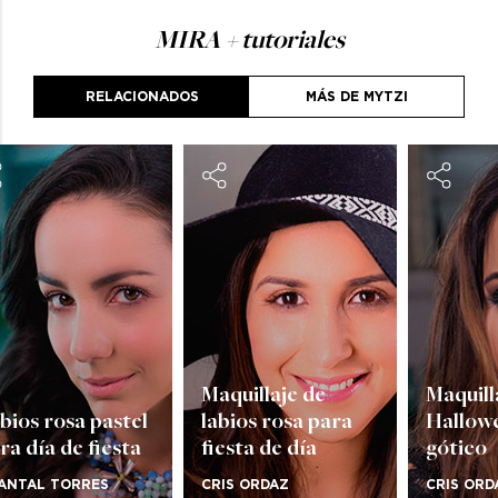
MIRA
+ tutoriales
RELACIONADOS
MÁS DE MYTZI
Maquillaje de
Maquill
bios rosa pastel
labios rosa para
Hallowe
ra día de fiesta
fiesta de día
gótico
ANTAL TORRES
CRIS ORDAZ
CRIS ORD