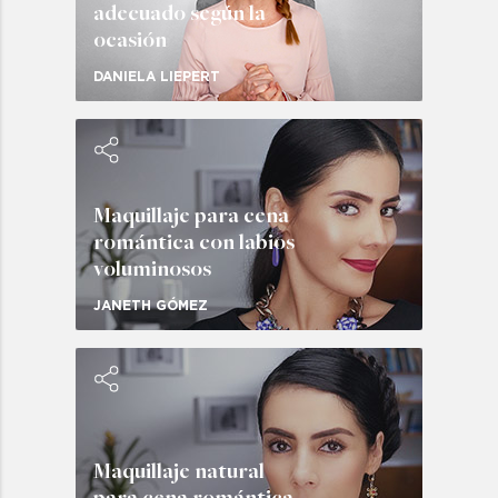
adecuado según la
ocasión
DANIELA LIEPERT
Maquillaje para cena
romántica con labios
voluminosos
JANETH GÓMEZ
Maquillaje natural
para cena romántica