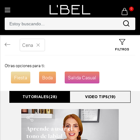
0
Toggle
navigation
Cena
Otras opciones para ti:
Fiesta
Boda
Salida Casual
TUTORIALES(
28
)
VIDEO TIPS(
19
)
Aprende a usar el
tono de labial