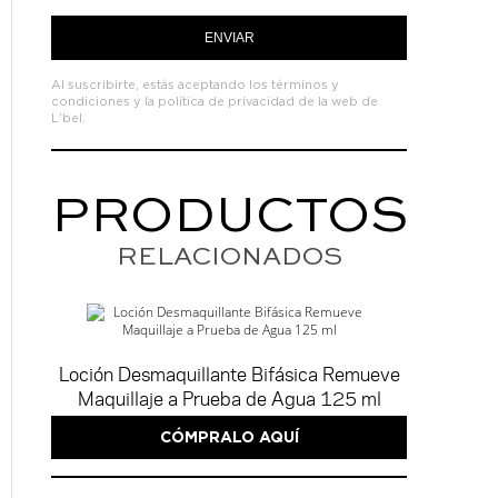
ENVIAR
Al suscribirte, estás aceptando los
términos y
condiciones
y la
política de privacidad de la web de
L'bel.
PRODUCTOS
RELACIONADOS
Loción Desmaquillante Bifásica Remueve
Maquillaje a Prueba de Agua 125 ml
CÓMPRALO AQUÍ