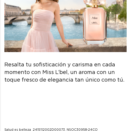
Resalta
tu
sofisticación
y carisma en cada
momento c
on
Miss
L’bel
,
un aroma con un
toque fresco de elegancia
tan único como tú.
Salud es
belleza 2415112002
D00073.
NSOC30958-24CO