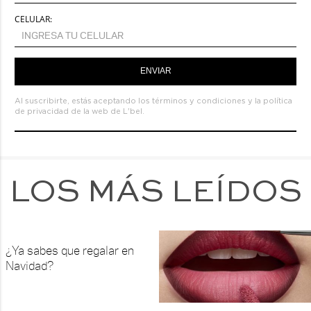
CELULAR:
ENVIAR
Al suscribirte, estás aceptando los
términos y condiciones
y la
política
de privacidad de la web de L'bel.
LOS MÁS LEÍDOS
¿Ya sabes que regalar en
Navidad?