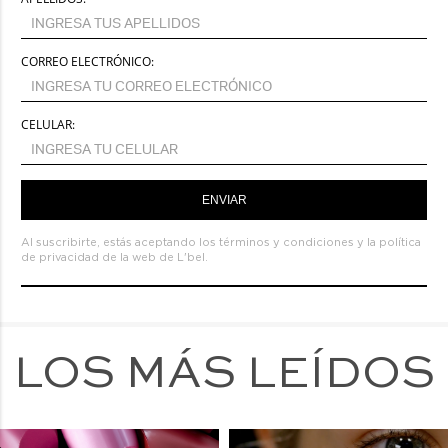
CORREO ELECTRÓNICO:
CELULAR:
ENVIAR
Al suscribirte, estás aceptando los
términos y condiciones
y la
política
de privacidad de la web de L'bel.
LOS MÁS LEÍDOS