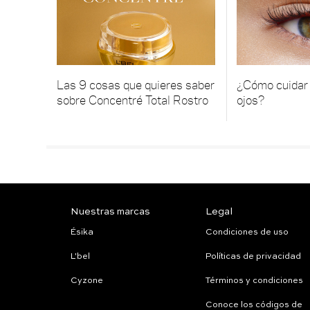
Las 9 cosas que quieres saber
¿Cómo cuidar 
sobre Concentré Total Rostro
ojos?
Nuestras marcas
Legal
Ésika
Condiciones de uso
L'bel
Políticas de privacidad
Cyzone
Términos y condiciones
Conoce los códigos de