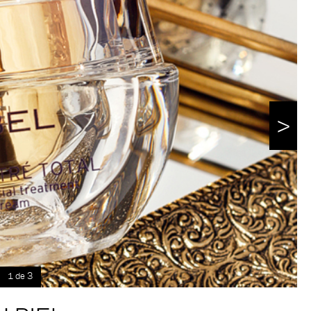
>
1 de 3