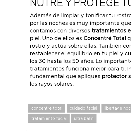
NUTRE Y PROTEGE TU
os.
Además de limpiar y tonificar tu rost
en
por las noches es muy importante que 
o a
contamos con diversos
tratamientos e
piel. Uno de ellos es
Concentré Total
q
torno
rostro y actúa sobre ellas. También 
restablecer el equilibrio en tu piel y
ón
los 30 hasta los 50 años. Lo important
tratamientos funciona mejor para ti. Po
fundamental que apliques
protector s
los rayos solares.
concentre total
cuidado facial
libertage noc
tratamiento facial
ultra balm