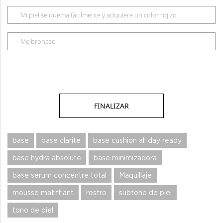
Mi piel se quema fácilmente y adquiere un color rojizo
Me bronceo
base
base clarite
base cushion all day ready
base hydra absolute
base minimizadora
base serum concentre total
Maquillaje
mousse matiffiant
rostro
subtono de piel
tono de piel