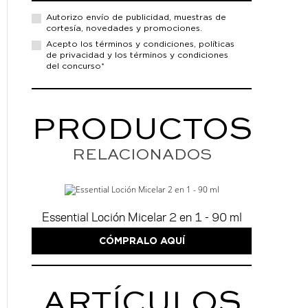
Autorizo envío de
publicidad, muestras de
cortesía, novedades y promociones.
Acepto los
términos y condiciones,
políticas
de privacidad
y los términos y condiciones
del concurso*
PRODUCTOS
RELACIONADOS
2 de 8
LIMPIA
Essential Loción Micelar 2 en 1 - 90 ml
CÓMPRALO AQUÍ
Essential
es la línea de cuidado básico que limpia
producto ideal para ti, ya sea que prefieras
limpi
paso
, o usar un
cuidado especializado para tu tip
ARTÍCULOS