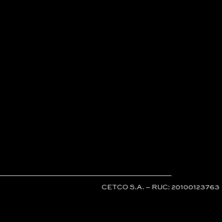
CETCO S.A. – RUC: 20100123763