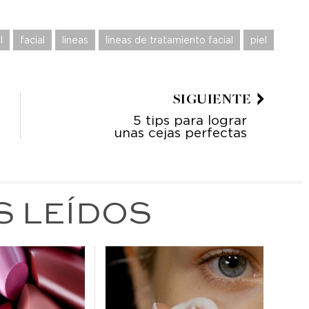
l
facial
lineas
lineas de tratamiento facial
piel
SIGUIENTE
5 tips para lograr
unas cejas perfectas
S LEÍDOS