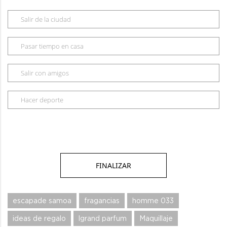
Salir de la ciudad
Pasar tiempo en casa
Salir con amigos
Hacer deporte
escapade samoa
fragancias
homme 033
ideas de regalo
lgrand parfum
Maquillaje