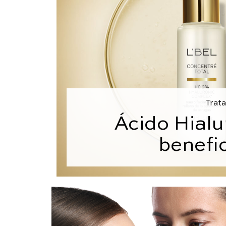
Trata
Ácido Hialu
benefi