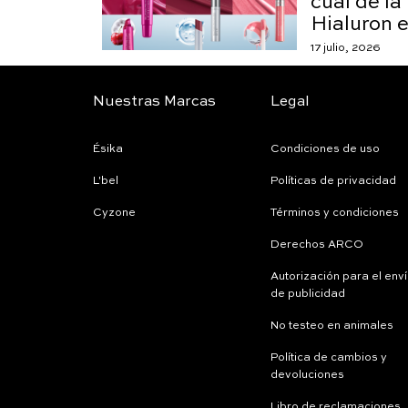
cuál de la
Hialuron e
17 julio, 2026
Nuestras Marcas
Legal
Ésika
Condiciones de uso
L'bel
Políticas de privacidad
Cyzone
Términos y condiciones
Derechos ARCO
Autorización para el env
de publicidad
No testeo en animales
Política de cambios y
devoluciones
Libro de reclamaciones