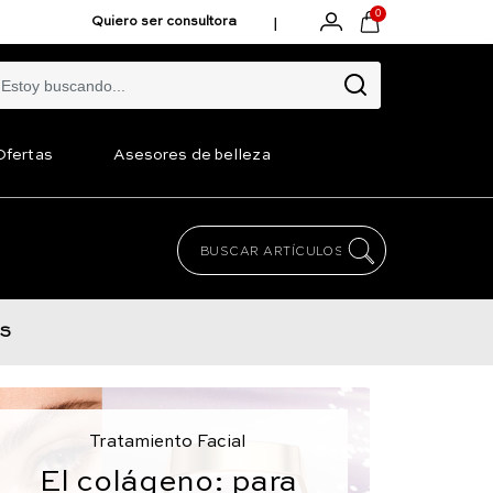
0
|
Quiero ser consultora
Ofertas
Asesores de belleza
S
Tratamiento Facial
El colágeno: para