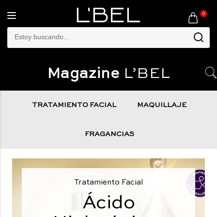
0
Toggle
navigation
Magazine
L’BEL
TRATAMIENTO FACIAL
MAQUILLAJE
FRAGANCIAS
Tratamiento Facial
Ácido