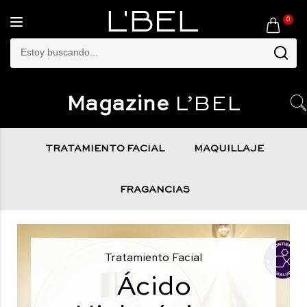
0
Toggle
navigation
Magazine
L’BEL
TRATAMIENTO FACIAL
MAQUILLAJE
FRAGANCIAS
Tratamiento Facial
Ácido