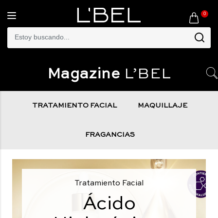
0
Toggle
navigation
Magazine
L’BEL
TRATAMIENTO FACIAL
MAQUILLAJE
FRAGANCIAS
Tratamiento Facial
Ácido