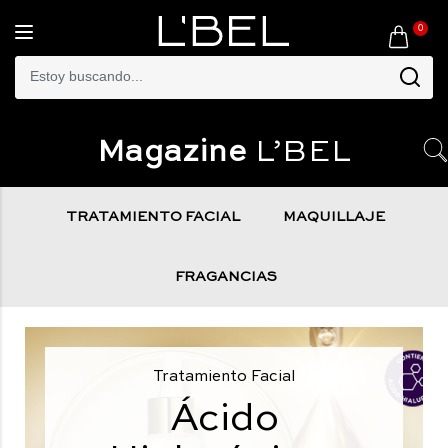
0
Toggle
navigation
Magazine
L’BEL
TRATAMIENTO FACIAL
MAQUILLAJE
FRAGANCIAS
Tratamiento Facial
Ácido