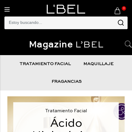
0
Toggle
navigation
Magazine
L’BEL
TRATAMIENTO FACIAL
MAQUILLAJE
FRAGANCIAS
Tratamiento Facial
Ácido