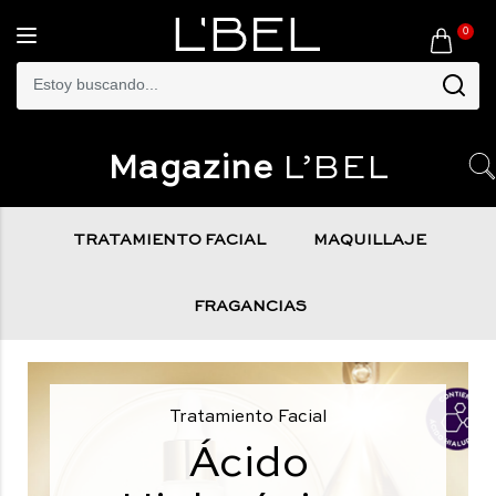
0
Toggle
navigation
Magazine
L’BEL
TRATAMIENTO FACIAL
MAQUILLAJE
FRAGANCIAS
Tratamiento Facial
Ácido