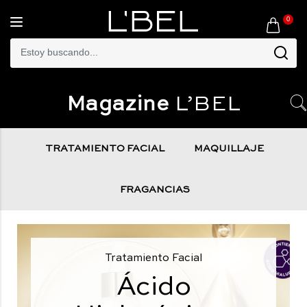
0
Toggle
navigation
Magazine
L’BEL
TRATAMIENTO FACIAL
MAQUILLAJE
FRAGANCIAS
Tratamiento Facial
Ácido