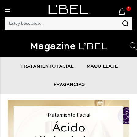
0
Toggle
navigation
Magazine
L’BEL
TRATAMIENTO FACIAL
MAQUILLAJE
FRAGANCIAS
Tratamiento Facial
Ácido