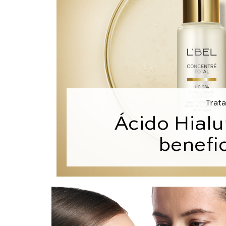
Trata
Ácido Hialu
benefi