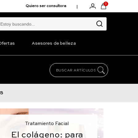
0
|
Quiero ser consultora
Ofertas
Asesores de belleza
S
Tratamiento Facial
El colágeno: para