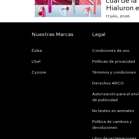
cuál de la
Hialuron e
17 julio, 2026
Nuestras Marcas
Legal
Ésika
Condiciones de uso
L'bel
Políticas de privacidad
Cyzone
Términos y condiciones
Derechos ARCO
Autorización para el env
de publicidad
No testeo en animales
Política de cambios y
devoluciones
Libro de reclamaciones