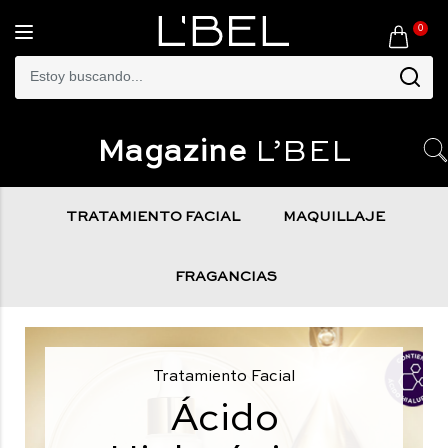
0
Toggle
navigation
Magazine
L’BEL
TRATAMIENTO FACIAL
MAQUILLAJE
FRAGANCIAS
Tratamiento Facial
Ácido