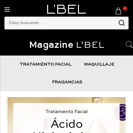
0
Toggle
navigation
Magazine
L’BEL
TRATAMIENTO FACIAL
MAQUILLAJE
FRAGANCIAS
Tratamiento Facial
Ácido