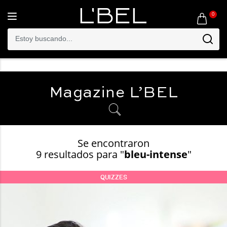
0
Toggle
navigation
Magazine
L’BEL
Se encontraron
9 resultados para "
bleu-intense
"
QUIZZES