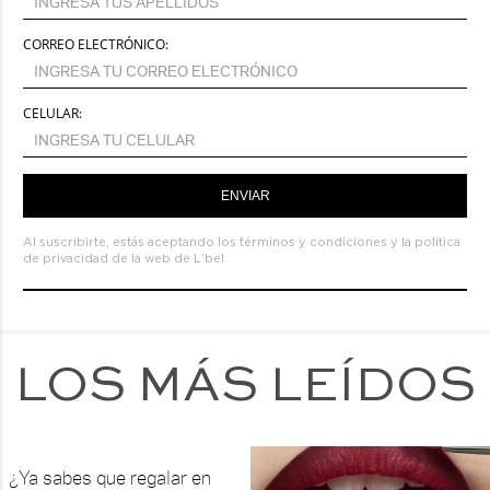
CORREO ELECTRÓNICO:
CELULAR:
ENVIAR
Al suscribirte, estás aceptando los
términos y condiciones
y la
política
de privacidad de la web de L'bel.
LOS MÁS LEÍDOS
¿Ya sabes que regalar en