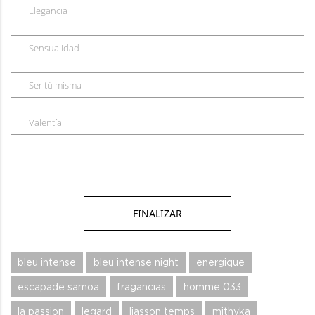
Elegancia
Sensualidad
Ser tú misma
Valentía
bleu intense
bleu intense night
energique
escapade samoa
fragancias
homme 033
la passion
legard
liasson temps
mithyka