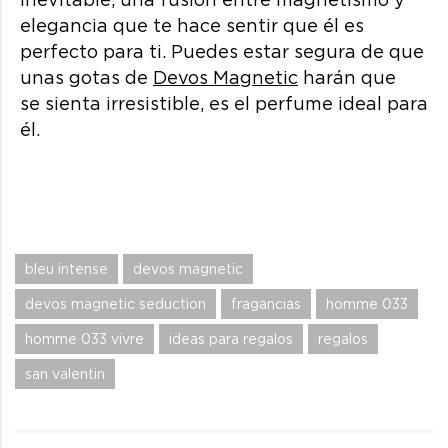
elegancia que te hace sentir que él es
perfecto para ti. Puedes estar segura de que
unas gotas de
Devos Magnetic
harán que
se sienta irresistible, es el perfume ideal para
él.
bleu intense
devos magnetic
devos magnetic seduction
fragancias
homme 033
homme 033 vivre
ideas para regalos
regalos
san valentin