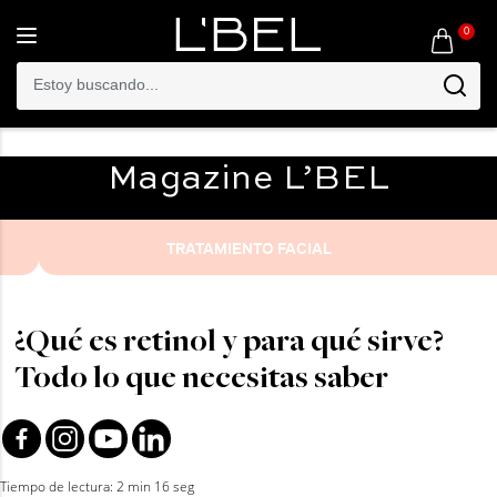
0
Toggle
navigation
Magazine
L’BEL
TRATAMIENTO FACIAL
¿Qué es retinol y para qué sirve?
Todo lo que necesitas saber
Tiempo de lectura: 2 min 16 seg